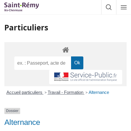
Gestion des traceurs
Afficher la
Affic
la
navig
Particuliers
Accueil particuliers
>
Travail - Formation
>
Alternance
Dossier
Alternance