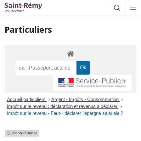
Gestion des traceurs
Afficher la
Affic
la
navig
Particuliers
Accueil particuliers
>
Argent - Impôts - Consommation
>
Impôt sur le revenu : déclaration et revenus à déclarer
>
Impôt sur le revenu - Faut-il déclarer l'épargne salariale ?
Question-réponse