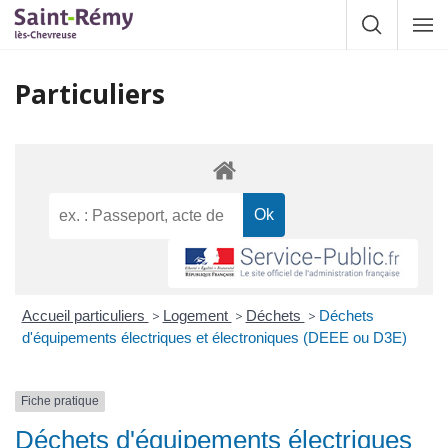
Gestion des traceurs
Afficher la
Affic
la
navig
Particuliers
Accueil particuliers
>
Logement
>
Déchets
>
Déchets
d'équipements électriques et électroniques (DEEE ou D3E)
Fiche pratique
Déchets d'équipements électriques