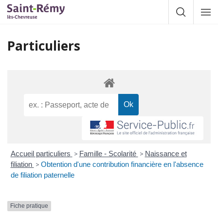
Gestion des traceurs
Afficher la
Affic
la
navig
Particuliers
Accueil particuliers
>
Famille - Scolarité
>
Naissance et
filiation
>
Obtention d'une contribution financière en l'absence
de filiation paternelle
Fiche pratique