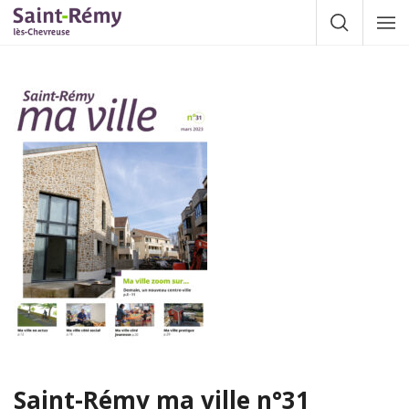
Gestion des traceurs
Afficher la
Affic
la
navig
Saint-Rémy ma ville n°31