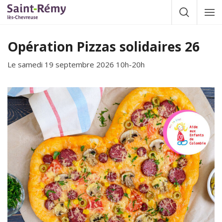
Gestion des traceurs
Afficher la
Affic
la
navig
Opération Pizzas solidaires 26
Le
samedi 19
septembre
2026
10h-20h