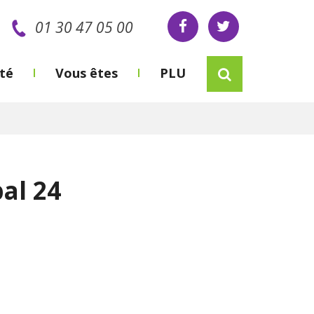
01 30 47 05 00
Recherche
ité
Vous êtes
PLU
al 24