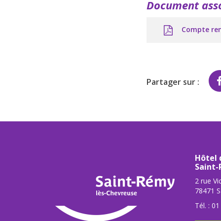
Document ass
Compte ren
Partager sur :
Hôtel 
Saint-
2 rue Vi
78471 S
Tél. :
01