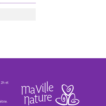
12h et
trie.