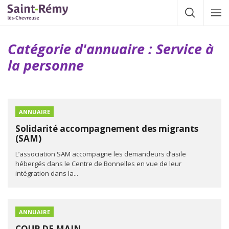
Gestion des traceurs
Afficher la
Affic
la
navig
Catégorie d'annuaire :
Service à
la personne
ANNUAIRE
Solidarité accompagnement des migrants
(SAM)
L’association SAM accompagne les demandeurs d’asile
hébergés dans le Centre de Bonnelles en vue de leur
intégration dans la...
ANNUAIRE
COUP DE MAIN