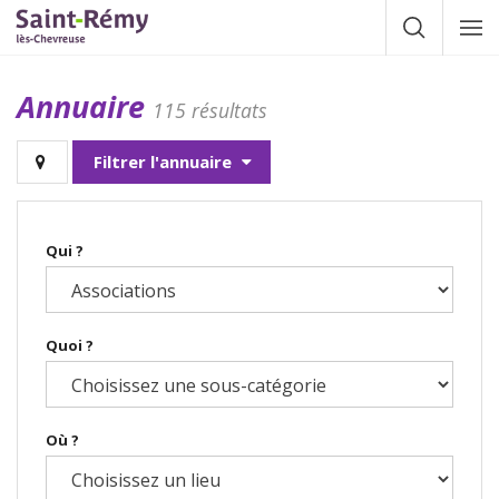
Gestion des traceurs
Afficher la
Affic
la
navig
Annuaire
115 résultats
Filtrer l'annuaire
Qui ?
Quoi ?
Où ?