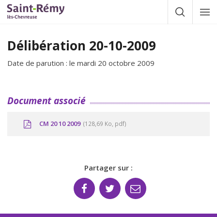
Gestion des traceurs
Afficher la
Affic
la
navig
Délibération 20-10-2009
Date de parution : le mardi 20 octobre 2009
Document associé
CM 20 10 2009
128,69 Ko, pdf
Partager sur :