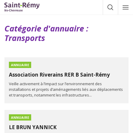
Gestion des traceurs
Afficher la
Affic
la
navig
Catégorie d'annuaire :
Transports
ANNUAIRE
Association Riverains RER B Saint-Rémy
Veille activement à l’impact sur l’environnement des
installations et projets d’aménagements liés aux déplacements
et transports, notamment les infrastructures...
ANNUAIRE
LE BRUN YANNICK